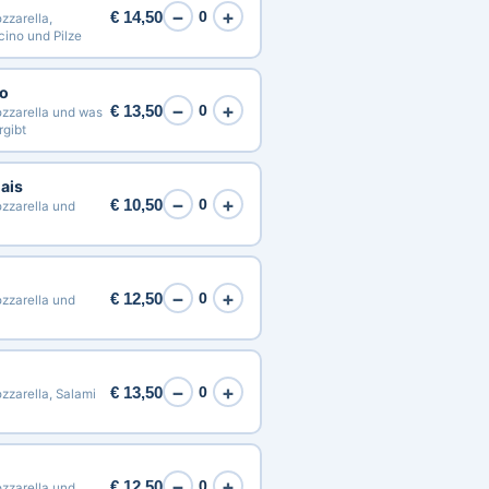
−
+
€ 14,50
0
zarella,
cino und Pilze
no
−
+
€ 13,50
0
zzarella und was
rgibt
ais
−
+
€ 10,50
0
zzarella und
−
+
€ 12,50
0
zzarella und
−
+
€ 13,50
0
zarella, Salami
−
+
€ 12,50
0
zzarella und