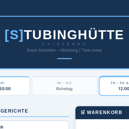
[S]
TUBINGHÜTTE
F A I S T E N A U
Essen bestellen – Abholung / Take-away
 DI
MI – DO
FR – SO 
 20:00
Ruhetag
12:00
SGERICHTE
🛒 WARENKORB
ch