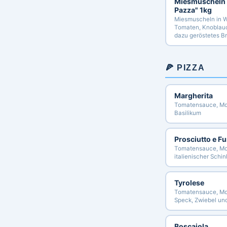
Miesmuscheln
Pazza" 1kg
Miesmuscheln in W
Tomaten, Knoblauc
dazu geröstetes Br
🍕 PIZZA
Margherita
Tomatensauce, Mo
Basilikum
Prosciutto e F
Tomatensauce, Moz
italienischer Schin
Tyrolese
Tomatensauce, Mozz
Speck, Zwiebel un
Boscaiola