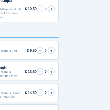
 "Acqua
−
+
€ 19,50
0
eißweinsud mit
h & Kräutern ·
ot
−
+
€ 9,50
0
zzarella und
unghi
−
+
€ 13,50
0
zarella,
ken und Pilze
−
+
€ 14,50
0
arella, Tiroler
d Österkron