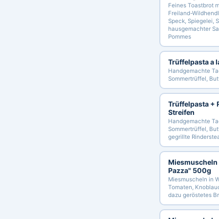
Feines Toastbrot m
Freiland-Wildhendl
Speck, Spiegelei, 
hausgemachter Sa
Pommes
Trüffelpasta a 
Handgemachte Tagl
Sommertrüffel, Bu
Trüffelpasta + 
Streifen
Handgemachte Tagl
Sommertrüffel, But
gegrillte Rinderste
Miesmuscheln
Pazza" 500g
Miesmuscheln in W
Tomaten, Knoblauc
dazu geröstetes Br