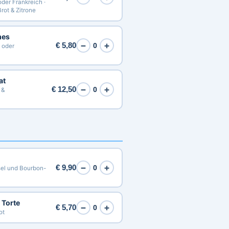
oder Frankreich ·
rot & Zitrone
mes
−
+
€ 5,80
0
 oder
at
−
+
€ 12,50
0
 &
−
+
€ 9,90
0
sel und Bourbon-
Torte
−
+
€ 5,70
0
ot