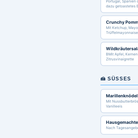
Portugal, Spanien 
dazu getoastetes B
Crunchy Pom
Mit Ketchup, Mayo
Trüffelmayonnaise
Wildkräutersal
BMit Apfel, Kernen
Zitrusvinaigrette
🍰 SÜSSES
Marillenknödel
Mit Nussbutterbrö
Vanilleeis
Hausgemachte 
Nach Tagesangeb