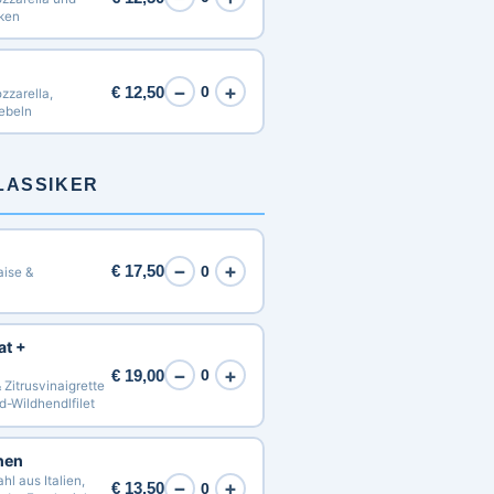
nken
−
+
€ 12,50
0
zarella,
ebeln
LASSIKER
−
+
€ 17,50
0
aise &
at +
−
+
€ 19,00
0
 Zitrusvinaigrette
nd-Wildhendlfilet
nen
l aus Italien,
−
+
€ 13,50
0