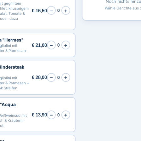
Noch nichts hinz
it gegrilltem
Wähle Gerichte aus d
filet, knusprigem
−
+
€ 16,50
0
Salat, Tomate &
uce · dazu
la "Hermes"
−
+
€ 21,00
0
iolini mit
tter & Parmesan
Rindersteak
−
+
€ 28,00
0
iolini mit
ter & Parmesan +
ak Streifen
 "Acqua
−
+
€ 13,90
0
eißweinsud mit
h & Kräutern ·
ot