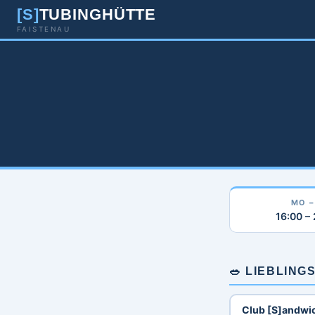
[S]
TUBINGHÜTTE
FAISTENAU
MO –
16:00 –
🥗 LIEBLING
Club [S]andwi