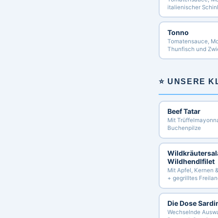
italienischer Schi
Tonno
Tomatensauce, Moz
Thunfisch und Zwi
⭐ UNSERE K
Beef Tatar
Mit Trüffelmayonn
Buchenpilze
Wildkräutersal
Wildhendlfilet
Mit Apfel, Kernen &
+ gegrilltes Freila
Die Dose Sardi
Wechselnde Auswah